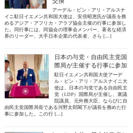
交換
アーデル・ビン・アリ・アルスナ
イニ駐日イエメン共和国大使は、安倍昭恵氏が議長を務
めるアジア・アフリカ・アラブ協会主催の行事に参加し
た。同行事には、同協会の理事会メンバー、著名な経済
界のリーダー、大手日本企業の代表者、さら […]
日本の与党・自由民主党国
際局が主催する行事に参加
駐日イエメン共和国大使アーデ
ル・ビン・アリ・アルスナイニ大
使は、日本の与党である自由民主
党（LDP）国際局が主催し、衆議
院議員、元外務大臣、ならびに自
由民主党国際局長である河野太郎閣下が議長を務めた行
事に参加した。この行 […]