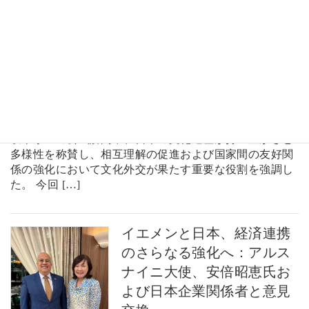
駐日イエメン大使、日本の
豊かな文化遺産とイエメ
ン・日本関係強化に果たす
文化外交の重要性を強調
アーデル・ビン・アリ・アルスナ
イニ駐日イエメン共和国大使は、
岐阜県への公式訪問中、日本の文化遺産が持つ豊かさと
多様性を称賛し、相互理解の促進および国家間の友好関
係の強化において文化外交が果たす重要な役割を強調し
た。 今回 […]
イエメンと日本、経済連携
のさらなる強化へ：アルス
ナイニ大使、安倍昭恵氏お
よび日本企業関係者と意見