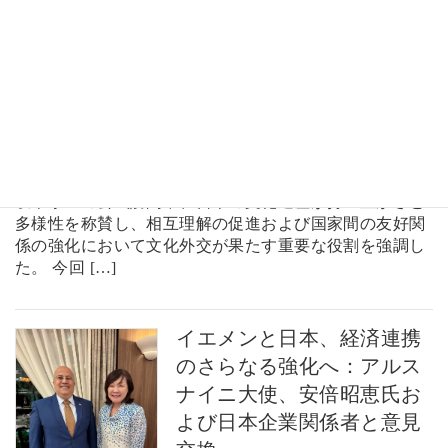
駐日イエメン大使、日本の
豊かな文化遺産とイエメ
ン・日本関係強化に果たす
文化外交の重要性を強調
アーデル・ビン・アリ・アルスナ
イニ駐日イエメン共和国大使は、
岐阜県への公式訪問中、日本の文化遺産が持つ豊かさと
多様性を称賛し、相互理解の促進および国家間の友好関
係の強化において文化外交が果たす重要な役割を強調し
た。 今回 […]
イエメンと日本、経済連携
のさらなる強化へ：アルス
ナイニ大使、安倍昭恵氏お
よび日本企業関係者と意見