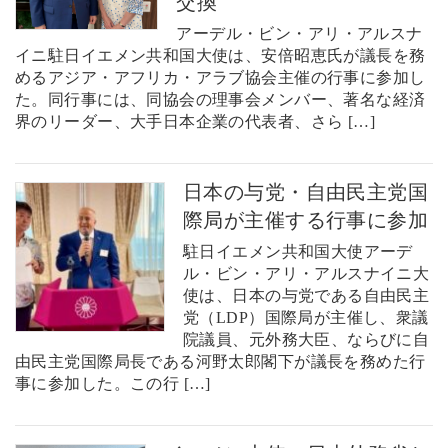
交換
アーデル・ビン・アリ・アルスナ
イニ駐日イエメン共和国大使は、安倍昭恵氏が議長を務
めるアジア・アフリカ・アラブ協会主催の行事に参加し
た。同行事には、同協会の理事会メンバー、著名な経済
界のリーダー、大手日本企業の代表者、さら […]
日本の与党・自由民主党国
際局が主催する行事に参加
駐日イエメン共和国大使アーデ
ル・ビン・アリ・アルスナイニ大
使は、日本の与党である自由民主
党（LDP）国際局が主催し、衆議
院議員、元外務大臣、ならびに自
由民主党国際局長である河野太郎閣下が議長を務めた行
事に参加した。この行 […]