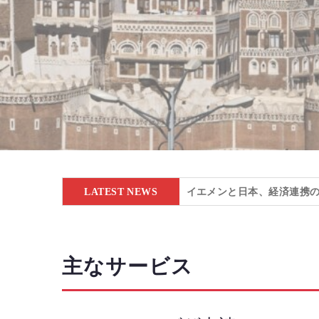
プ
動
LATEST NEWS
イエメンと日本、経済連携
主なサービス