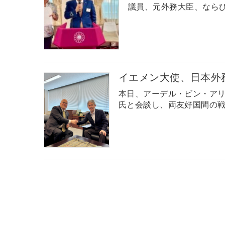
議員、元外務大臣、ならび
イエメン大使、日本外
本日、アーデル・ビン・ア
氏と会談し、両友好国間の戦