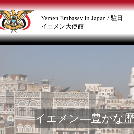
コ
ナ
Yemen Embassy in Japan / 駐日
ン
ビ
イエメン大使館
テ
ゲ
ン
ー
ツ
シ
へ
ョ
ス
ン
キ
に
イエメン―豊かな歴
ッ
移