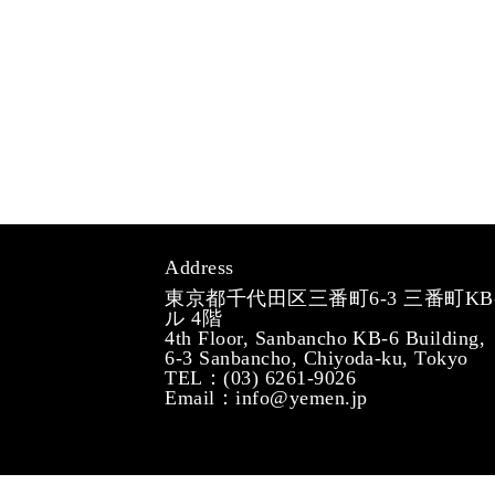
Address
東京都千代田区三番町6-3 三番町KB
ル 4階
4th Floor, Sanbancho KB-6 Building,
6-3 Sanbancho, Chiyoda-ku, Tokyo
TEL：(03) 6261-9026
Email：info@yemen.jp