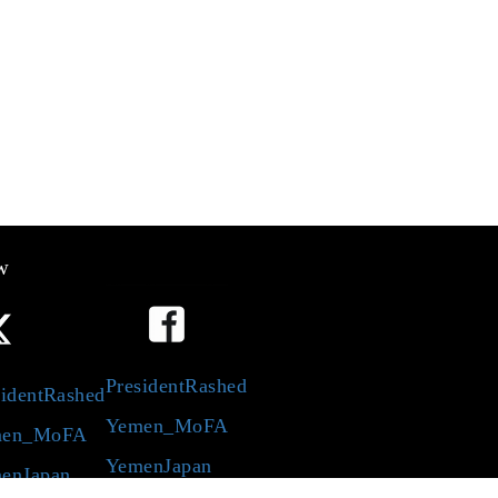
w
PresidentRashed
identRashed
Yemen_MoFA
en_MoFA
YemenJapan
enJapan