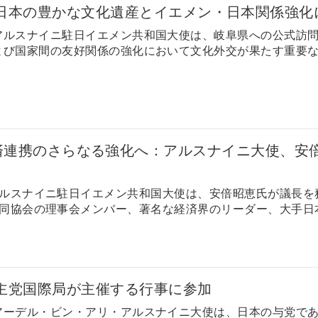
日本の豊かな文化遺産とイエメン・日本関係強化
アルスナイニ駐日イエメン共和国大使は、岐阜県への公式訪
び国家間の友好関係の強化において文化外交が果たす重要な役割
済連携のさらなる強化へ：アルスナイニ大使、安
ルスナイニ駐日イエメン共和国大使は、安倍昭恵氏が議長を
同協会の理事会メンバー、著名な経済界のリーダー、大手日本
主党国際局が主催する行事に参加
アーデル・ビン・アリ・アルスナイニ大使は、日本の与党であ