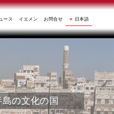
ュース
イエメン
お問合せ
日本語
English
(
英語
)
العربية
(
アラビア語
)
半島の文化の国