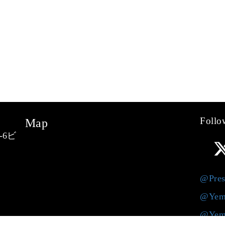
Follo
Map
-6ビ
@Pres
@Yem
@Yem