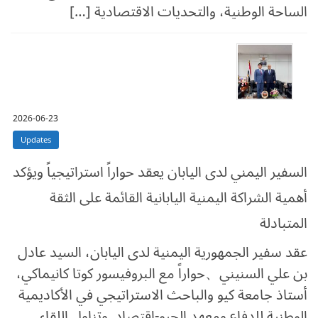
الساحة الوطنية، والتحديات الاقتصادية […]
2026-06-23
Updates
السفير اليمني لدى اليابان يعقد حواراً استراتيجياً ويؤكد
أهمية الشراكة اليمنية اليابانية القائمة على الثقة
المتبادلة
عقد سفير الجمهورية اليمنية لدى اليابان، السيد عادل
بن علي السنيني、حواراً مع البروفيسور كوتا كانيماكي،
أستاذ جامعة كيو والباحث الاستراتيجي في الأكاديمية
الوطنية للدفاع ومعهد الجيو-اقتصاد. وتناول اللقاء