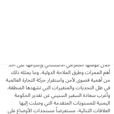
بحث سعادة عادل بن علي السنيني، سفير الجمهورية
اليمنية لدى اليابان، اليوم، مع معالي تارو كونو، عضو
مجلس النواب الياباني ورئيس دائرة العلاقات الدولية
بالحزب الليبرالي الديمقراطي الحاكم، آفاق تطوير
العلاقات الثنائية بين البلدين الصديقين. وتبادل
الجانبان وجهات النظر حول تطورات الأوضاع الإقليمية
والدولية، وأهمية أمن واستقرار ممرات الملاحة
الدولية، والأبعاد الاستراتيجية التي تتمتع بها بلادنا من
خلال موقعها الجغرافي الاستثنائي وإشرافها على أحد
أهم الممرات وطرق الملاحة الدولية، وما يمثله ذلك
من أهمية قصوى لأمن واستقرار حركة التجارة العالمية
في ظل التحديات والمتغيرات التي تشهدها المنطقة.
وأعرب سعادة السفير السنيني عن تقدير الحكومة
اليمنية للمستويات المتقدمة التي وصلت إليها
العلاقات الثنائية، مستعرضاً مستجدات الأوضاع على