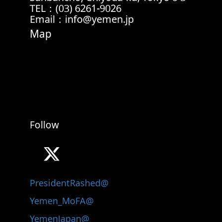
TEL：(03) 6261-9026
Email：info@yemen.jp
Map
Follow
@PresidentRashed
@Yemen_MoFA
@YemenJapan