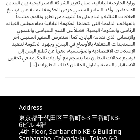
وزارة الخارجية اليابانية، سبل تعزيز الشراكة الاستراتيجية بين البلدين
الصديقين. وأكد السفير السنيني حرص الحكومة اليمنية على ترسيخ
العلاقات الثنائية والبناء على ما تشهده من تطور وتقدم، مشيداً
بالمواقف الداعمة التي تتخذها الحكومة اليابانية تجاه مجلس القيادة
الرئاسي والحكومة اليمنية، فضلاً عن الدعم السياسي والتنموي
والإنساني الذي تقدمه اليابان. كما استعرض السفير السنيني آخر
المستجدات المتعلقة بالأوضاع في اليمن، وجهود الحكومة لتنفيذ
الإصلاحات الاقتصادية والمؤسسية، معرباً عن تطلع اليمن إلى
توسيع مجالات التعاون بما ينسجم مع أولويات الحكومة في تحقيق
الاستقرار والتنمية. وتناول الجانبان كذلك التطورات […]
Address
東京都千代田区三番町6-3 三番町KB-
6ビル 4階
4th Floor, Sanbancho KB-6 Building,
6-3 Sanbancho, Chiyoda-ku, Tokyo