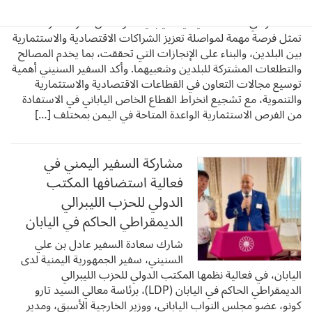
الدبلوماسي.وخلال الفعالية، استعرض السفير السنيني التطور
المستمر في العلاقات اليمنية–اليابانية، مؤكداً أن المرحلة الراهنة
تمثل فرصة مهمة لمواصلة تعزيز الشراكات الاقتصادية والاستثمارية
بين البلدين، والبناء على الإنجازات التي تحققت، بما يخدم المصالح
والتطلعات المشتركة للبلدين وشعبيهما. وأكد السفير السنيني أهمية
توسيع مجالات التعاون في القطاعات الاقتصادية والاستثمارية
والتنموية، مع تشجيع انخراط القطاع الخاص الياباني في الاستفادة
من الفرص الاستثمارية الواعدة المتاحة في اليمن بمختلف […]
مشاركة السفير اليمني في
فعالية استضافها المكتب
الدولي للحزب الليبرالي
الديمقراطي الحاكم في اليابان
شارك سعادة السفير عادل بن علي
السنيني، سفير الجمهورية اليمنية لدى
اليابان، في فعالية نظمها المكتب الدولي للحزب الليبرالي
الديمقراطي الحاكم في اليابان (LDP)، برئاسة معالي السيد تارو
كونو، عضو مجلس النواب الياباني، ووزير الخارجية الأسبق، ومدير