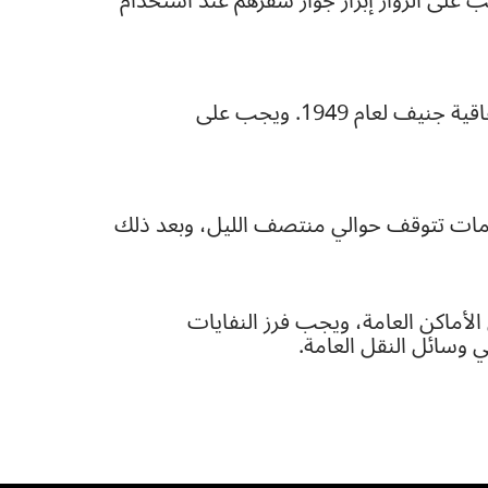
 على الزوار إبراز جواز سفرهم عند استخدام
يُسمح بالقيادة في اليابان فقط لحاملي رخصة قيادة يابانية سارية أو رخصة قيادة دولية صادرة وفق اتفاقية جنيف لعام 1949. ويجب على
لخدمات تتوقف حوالي منتصف الليل، وبعد ذلك
ن الأماكن العامة، ويجب فرز النفايات
 وسائل النقل العامة.