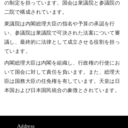
プ
動
の制定を担っています。国会は衆議院と参議院の
二院で構成されています。
衆議院は内閣総理大臣の指名や予算の承認を行
い、参議院は衆議院で可決された法案について審
議し、最終的に法律として成立させる役割を担っ
ています。
内閣総理大臣は内閣を組織し、行政権の行使にお
いて国会に対して責任を負います。また、総理大
臣は国務大臣の任免権を有しています。天皇は日
本国および日本国民統合の象徴とされています。
Address