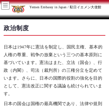
コ
ナ
Yemen Embassy in Japan / 駐日イエメン大使館
ン
ビ
テ
ゲ
政治制度
ン
ー
日本は1947年に憲法を制定し、国民主権、基本的
ツ
シ
人権の尊重、戦争の放棄という三つの基本原則に
へ
ョ
基づいています。憲法はまた、立法（国会）、行
政（内閣）、司法（裁判所）の三権分立を定めて
ス
ン
います。さらに、日本の国際的役割の強化を目的
キ
に
として、憲法改正に関する議論も続けられていま
す。
ッ
移
日本の国会は国権の最高機関であり、法律や規則