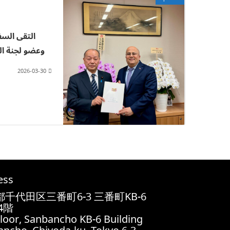
التقى السفي
وعضو لجنة ال
2026-03-30
ess
千代田区三番町6-3 三番町KB-6
4階
Floor, Sanbancho KB-6 Building,