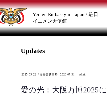
コ
ナ
Yemen Embassy in Japan / 駐日
ン
ビ
イエメン大使館
テ
ゲ
ン
ー
Updates
ツ
シ
へ
ョ
ス
ン
2025-05-22
/ 最終更新日時 :
2026-07-31
admin
キ
に
愛の光：大阪万博202
ッ
移